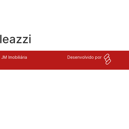
leazzi
JM Imobiliária
Desenvolvido por