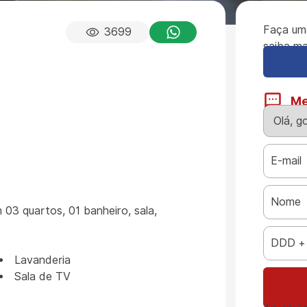
Faça um
3699
saiba ma
M
 03 quartos, 01 banheiro, sala,
Lavanderia
Sala de TV