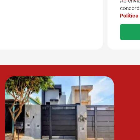
Ao envia
concord
Política