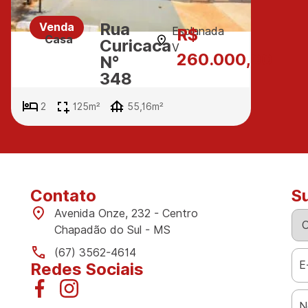
Rua
Venda
Esplanada
R$
Casa
Curicaca
V
260.000,00
N°
348
2
125m²
55,16m²
Contato
S
Avenida Onze, 232 - Centro
Chapadão do Sul - MS
(67) 3562-4614
Redes Sociais