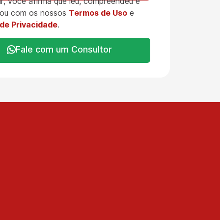
r, você afirma que leu, compreendeu e
ou com os nossos
Termos de Uso
e
 de Privacidade
.
Fale com um Consultor