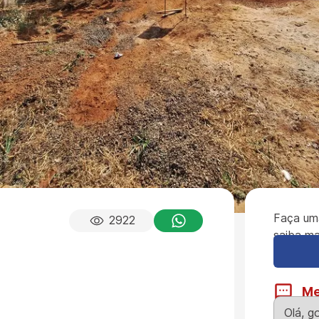
Faça um
2922
saiba ma
M