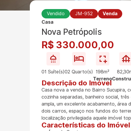
Vendido
JM-952
Venda
Casa
Nova Petrópolis
R$ 330.000,00
01 Suíte(s)
02 Quarto(s)
198m²
82,30
Terreno
Constr
Descrição do Imóvel
Casa nova a venda no Bairro Sucupira, co
cozinha separadas, banheiro social, três
ampla, um excelente acabamento, área d
dois carros, espaço nos fundos do terre
localização privilegiada aquele imóvel top
Características do Imóvel