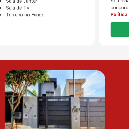
Ao envia
Sala de Jantar
concord
Sala de TV
Política
Terreno no Fundo