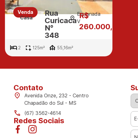
Rua
Venda
Esplanada
R$
Casa
Curicaca
V
260.000,00
N°
348
2
125m²
55,16m²
Contato
S
Avenida Onze, 232 - Centro
Chapadão do Sul - MS
(67) 3562-4614
Redes Sociais