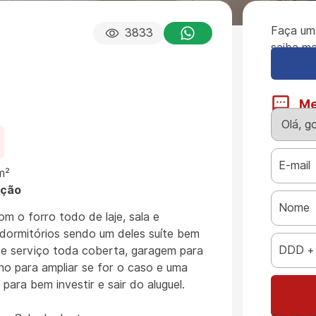
Faça um
3833
saiba ma
M
m²
ução
m o forro todo de laje, sala e
 dormitórios sendo um deles suíte bem
e serviço toda coberta, garagem para
no para ampliar se for o caso e uma
 para bem investir e sair do aluguel.