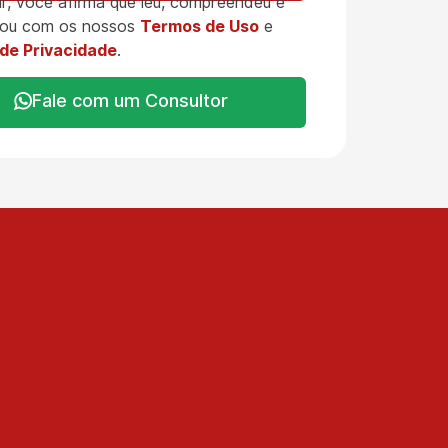
r, você afirma que leu, compreendeu e
ou com os nossos
Termos de Uso
e
 de Privacidade
.
Fale com um Consultor