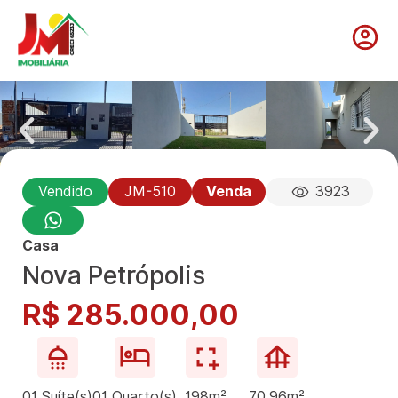
Vendido
JM-510
Venda
3923
Casa
Nova Petrópolis
R$ 285.000,00
01 Suíte(s)
01 Quarto(s)
198m²
70,96m²