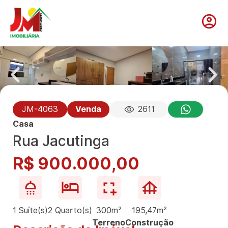
JM-4063
Venda
2611
Casa
Rua Jacutinga
R$ 900.000,00
1 Suíte(s)
2 Quarto(s)
300m²
195,47m²
Terreno
Construção