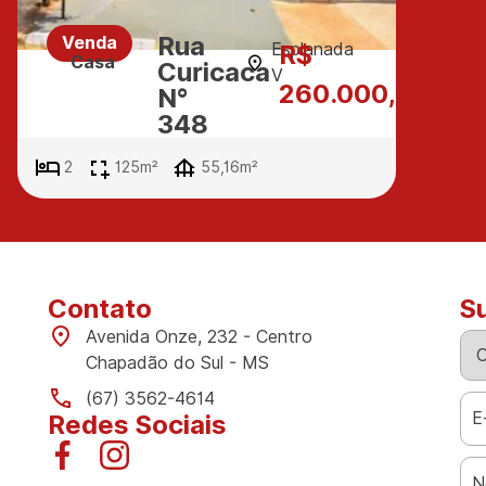
Rua
Venda
Esplanada
R$
Casa
Curicaca
V
260.000,00
N°
348
2
125m²
55,16m²
Contato
S
Avenida Onze, 232 - Centro
Chapadão do Sul - MS
(67) 3562-4614
Redes Sociais