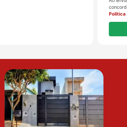
Ao envia
concord
Política