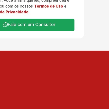
r, você afirma que leu, compreendeu e
ou com os nossos
Termos de Uso
e
 de Privacidade
.
Fale com um Consultor