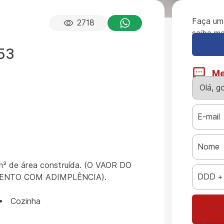
Faça um
2718
saiba ma
 53
M
m² de área construída. (O VAOR DO
ENTO COM ADIMPLÊNCIA).
Cozinha