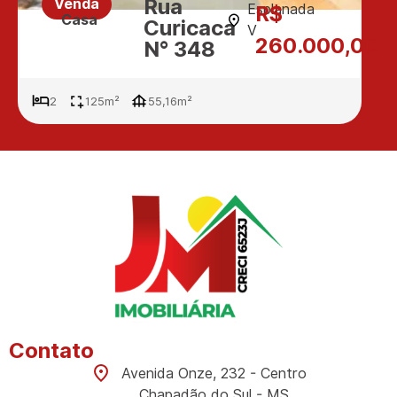
Rua
Venda
Esplanada
R$
Casa
Curicaca
V
260.000,00
N° 348
2
125m²
55,16m²
Contato
Avenida Onze, 232 - Centro
Chapadão do Sul - MS