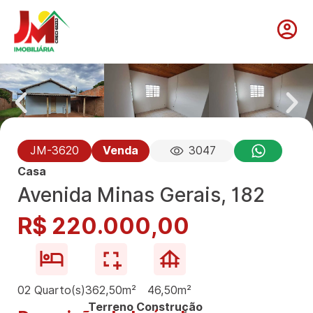
JM-3620
Venda
3047
Casa
Avenida Minas Gerais, 182
R$ 220.000,00
02 Quarto(s)
362,50m²
46,50m²
Terreno
Construção