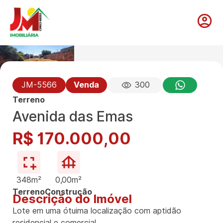
JM-5566
Venda
300
Terreno
Avenida das Emas
R$ 170.000,00
348m²
0,00m²
Terreno
Construção
Descrição do Imóvel
Lote em uma ótuima localização com aptidão
residencial e comercial.